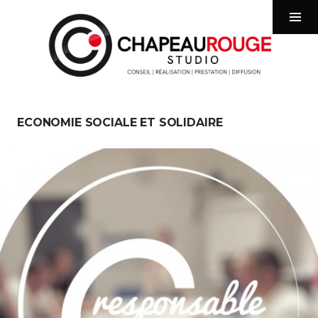
chapeaurougestudio
Tog
Sid
Aller
au
ECONOMIE SOCIALE ET SOLIDAIRE
contenu
principal