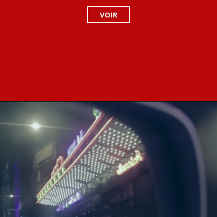
AXIANE
VOIR
–
TUTORIELS
ARTISANS