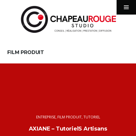
chapeaurougestudio
Tog
Sid
Aller
au
FILM PRODUIT
contenu
principal
ENTREPRISE
,
FILM PRODUIT
,
TUTORIEL
AXIANE – TutorielS Artisans