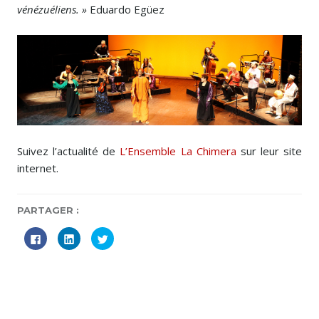
vénézuéliens. »
Eduardo Egüez
Suivez l’actualité de
L’Ensemble La Chimera
sur leur site
internet.
PARTAGER :
C
C
C
l
l
l
i
i
i
q
q
q
u
u
u
e
e
e
z
z
z
p
p
p
o
o
o
u
u
u